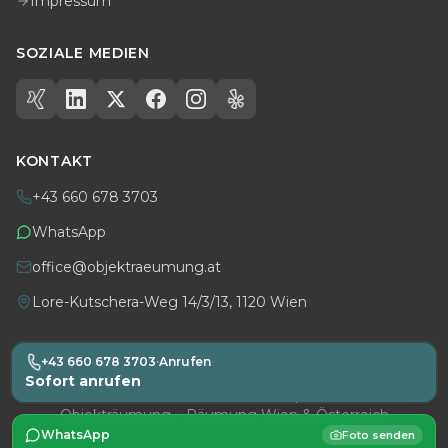
Impressum
SOZIALE MEDIEN
KONTAKT
+43 660 678 3703
WhatsApp
office@objektraeumung.at
Lore-Kutschera-Weg 14/3/13, 1120 Wien
+43 660 678 3703
·
Anrufen
Sofort anrufen
Alle Rechte vorbehalten.
·
Impressum
Objekträumung – Räumung Wien & Österreich
WhatsApp
Foto senden