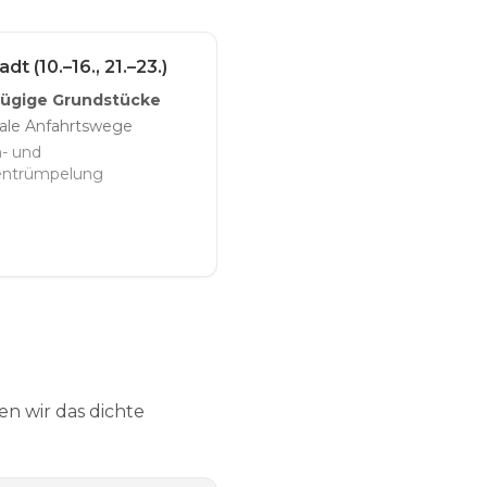
dt (10.–16., 21.–23.)
ügige Grundstücke
ale Anfahrtswege
n- und
rentrümpelung
n wir das dichte