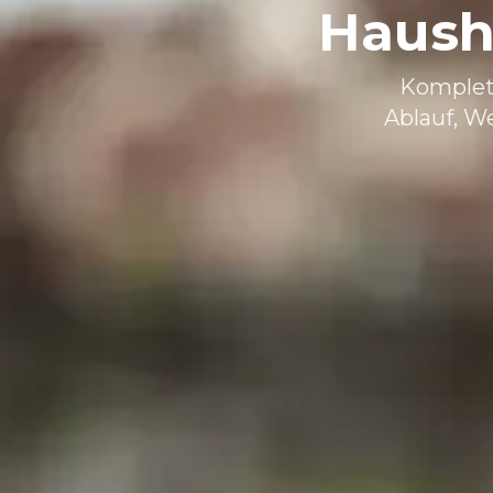
Haush
Komplett
Ablauf, W