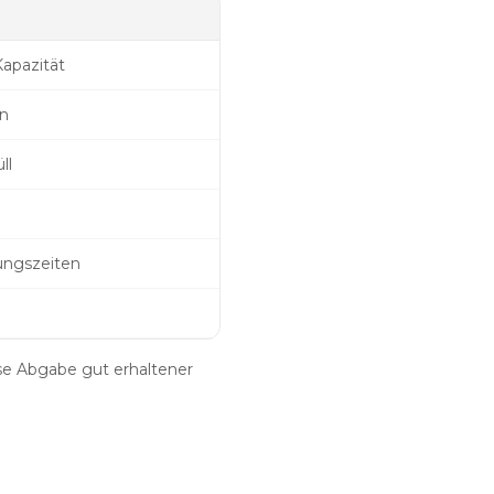
Kapazität
en
ll
ungszeiten
se Abgabe gut erhaltener