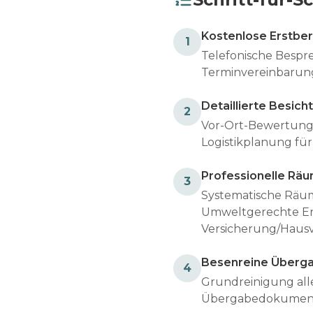
Kostenlose Erstbe
1
Telefonische Bespre
Terminvereinbarung
Detaillierte Besich
2
Vor-Ort-Bewertung 
Logistikplanung für
Professionelle Rä
3
Systematische Räu
Umweltgerechte En
Versicherung/Haus
Besenreine Überg
4
Grundreinigung all
Übergabedokumen