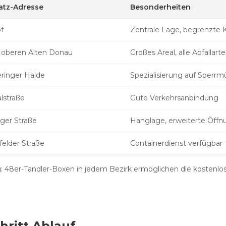
atz-Adresse
Besonderheiten
f
Zentrale Lage, begrenzte 
 oberen Alten Donau
Großes Areal, alle Abfallart
ringer Haide
Spezialisierung auf Sperrmü
lstraße
Gute Verkehrsanbindung
nger Straße
Hanglage, erweiterte Öffn
elder Straße
Containerdienst verfügbar
: 48er-Tandler-Boxen in jedem Bezirk ermöglichen die kostenlo
chritt Ablauf