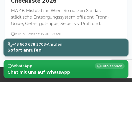
Checkliste 2026
MA 48 Mistplatz in Wien: So nutzen Sie das
städtische Entsorgungssystem effizient. Trenn-
Guide, Gefahrgut-Tipps, Selbst vs. Profi und
Checkliste für Ihren Einsatztag.
8
Min. Lesezeit
·
15. Juli 2026
Artikel lesen
+43 660 678 3703
·
Anrufen
Sofort anrufen
WhatsApp
Foto senden
Chat mit uns auf WhatsApp
KONTAKT
Kostenloses Angebot
anfordern