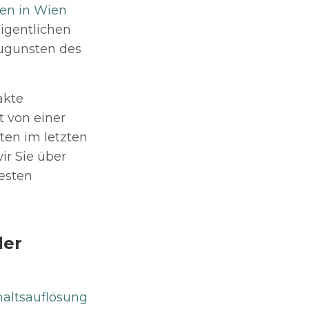
en in Wien
eigentlichen
ugunsten des
akte
t von einer
ten im letzten
ir Sie über
festen
der
altsauflösung