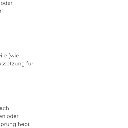
 oder
nf
ile (wie
ussetzung für
nach
en oder
rsprung hebt