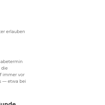
ter erlauben
rgabetermin
 die
uf immer vor
s — etwa bei
tfunde