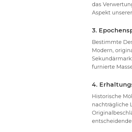
das Verwertung
Aspekt unsere
3. Epochens
Bestimmte Des
Modern, origin
Sekundärmarkt 
furnierte Mass
4. Erhaltung
Historische Mö
nachträgliche
Originalbeschl
entscheidende 