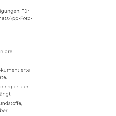
igungen. Für
hatsApp-Foto-
n drei
dokumentierte
te.
n regionaler
ängt.
ndstoffe,
über