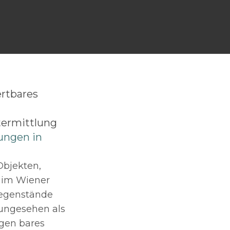
rtbares
rtermittlung
ungen in
Objekten,
n im Wiener
gegenstände
 ungesehen als
ngen bares