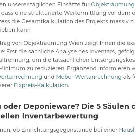
n unserer täglichen Einsätze für
Objekträumung
t, dass eine strukturierte Wertermittlung vor dem 
ss die Gesamtkalkulation des Projekts massiv z
ieben kann.
trag von Objekträumung Wien zeigt Ihnen die ex
 Erst die sachliche Analyse des Inventars, gefolg
ialtrennung, um die tatsächlichen Entsorgungskos
n Minimum zu reduzieren. Ergänzend informieren w
Wertanrechnung
und
Möbel-Wertanrechnung
als 
serer
Fixpreis-Kalkulation
.
g oder Deponieware? Die 5 Säulen 
nellen Inventarbewertung
en, ob Einrichtungsgegenstände bei einer
Haush