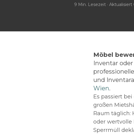
9
Min. Lesezeit · Aktualisiert
Möbel bewer
Inventar oder
professionell
und Inventar
Wien
.
Es passiert be
großen Mietshä
Raum täglich:
oder wertvolle
Sperrmüll dekl