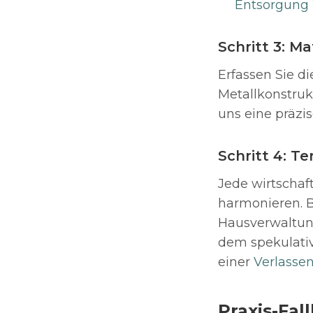
Entsorgung
Schritt 3: M
Erfassen Sie di
Metallkonstruk
uns eine präzi
Schritt 4: 
Jede wirtschaf
harmonieren. B
Hausverwaltung
dem spekulativ
einer
Verlasse
Praxis-Fal