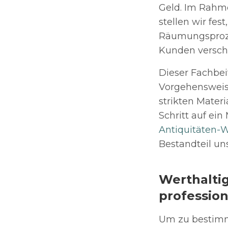
Geld. Im Rahme
stellen wir fes
Räumungsproze
Kunden versch
Dieser Fachbei
Vorgehensweise:
strikten Mater
Schritt auf ei
Antiquitäten-
Bestandteil un
Werthalti
professio
Um zu bestimm