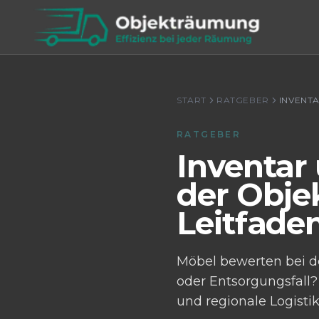
START
RATGEBER
RATGEBER
Inventar
der Obje
Leitfade
Möbel bewerten bei d
oder Entsorgungsfall
und regionale Logistik