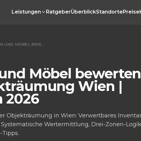
Leistungen
Ratgeber
Überblick
Standorte
Preise
INVENTAR UND MÖBEL BEWERTEN BEI DER OBJEKTRÄUMUNG WIEN | LEITFADEN 2026
 und Möbel bewerten
kträumung Wien |
n 2026
er Objekträumung in Wien: Verwertbares Inventa
? Systematische Wertermittlung, Drei-Zonen-Logi
-Tipps.