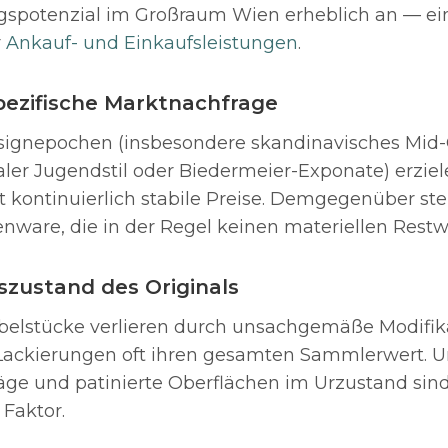
spotenzial im Großraum Wien erheblich an — ein
r
Ankauf- und Einkaufsleistungen
.
pezifische Marktnachfrage
ignepochen (insbesondere skandinavisches Mid-
aler Jugendstil oder Biedermeier-Exponate) erzie
kontinuierlich stabile Preise. Demgegenüber st
enware, die in der Regel keinen materiellen Restw
szustand des Originals
belstücke verlieren durch unsachgemäße Modifik
 Lackierungen oft ihren gesamten Sammlerwert. 
äge und patinierte Oberflächen im Urzustand sind
Faktor.