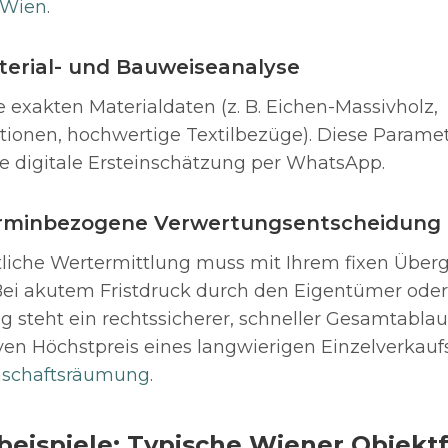
 Wien
.
aterial- und Bauweiseanalyse
e exakten Materialdaten (z. B. Eichen-Massivholz,
tionen, hochwertige Textilbezüge). Diese Parame
se digitale Ersteinschätzung per WhatsApp.
Terminbezogene Verwertungsentscheidung
tliche Wertermittlung muss mit Ihrem fixen Übe
ei akutem Fristdruck durch den Eigentümer oder
 steht ein rechtssicherer, schneller Gesamtabla
en Höchstpreis eines langwierigen Einzelverkauf
nschaftsräumung
.
lbeispiele: Typische Wiener Objek